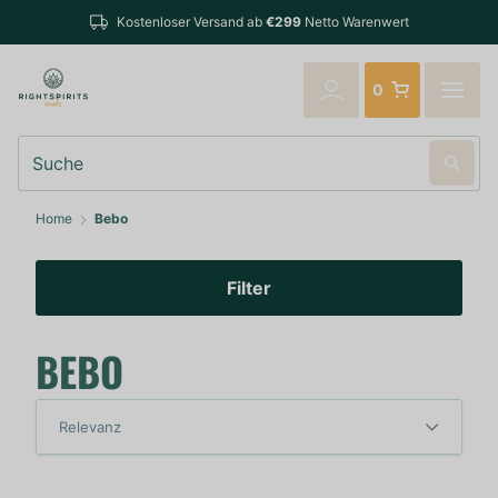
Kostenloser Versand ab
€299
Netto Warenwert
0
Suche
Home
Bebo
Filter
BEBO