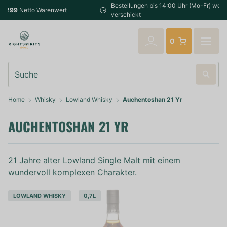
Bestellungen bis 14:00 Uhr (Mo-Fr) werden noch am selben Tag
verschickt
0
Suche
Home
Whisky
Lowland Whisky
Auchentoshan 21 Yr
AUCHENTOSHAN 21 YR
21 Jahre alter Lowland Single Malt mit einem
wundervoll komplexen Charakter.
LOWLAND WHISKY
0,7L