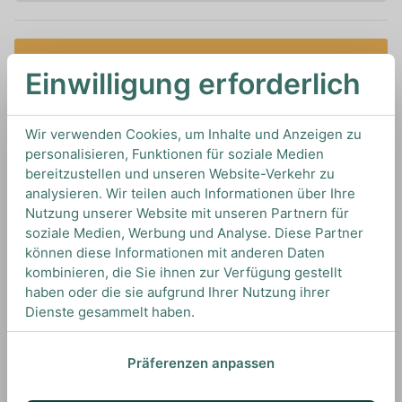
Melden Sie sich an, um benachrichtigt zu werden,
Einwilligung erforderlich
wenn dieses Produkt auf Lager ist
Wir verwenden Cookies, um Inhalte und Anzeigen zu
0,7L
43%
Artikelnummer: 16485
personalisieren, Funktionen für soziale Medien
Lowland Whisky von
Auchentoshan
aus
Schottland
bereitzustellen und unseren Website-Verkehr zu
analysieren. Wir teilen auch Informationen über Ihre
Nutzung unserer Website mit unseren Partnern für
soziale Medien, Werbung und Analyse. Diese Partner
TIPS & TRICKS
können diese Informationen mit anderen Daten
HOW TO DRINK
kombinieren, die Sie ihnen zur Verfügung gestellt
haben oder die sie aufgrund Ihrer Nutzung ihrer
Dienste gesammelt haben.
Wir empfehlen diesen Whisky pur zu genießen,
um all seine Aromen optimal wahrnehmen zu
Präferenzen anpassen
können.