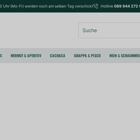
00 Uhr (Mo-Fr) werden noch am selben Tag verschickt
Hotline
089 944 272 
Suche
RS
WERMUT & APERITIV
CACHACA
GRAPPA & PISCO
WEIN & SCHAUMWEI