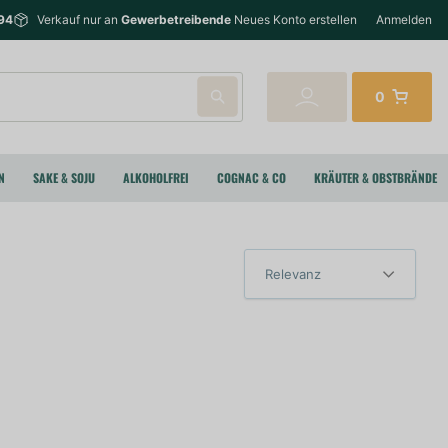
94
Verkauf nur an
Gewerbetreibende
Neues Konto erstellen
Anmelden
0
N
SAKE & SOJU
ALKOHOLFREI
COGNAC & CO
KRÄUTER & OBSTBRÄNDE