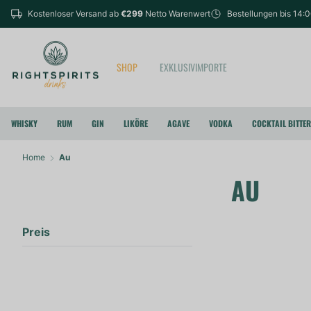
Kostenloser Versand ab
€299
Netto Warenwert
Bestellungen bis 14:
SHOP
EXKLUSIVIMPORTE
WHISKY
RUM
GIN
LIKÖRE
AGAVE
VODKA
COCKTAIL BITTE
Home
Au
AU
Preis