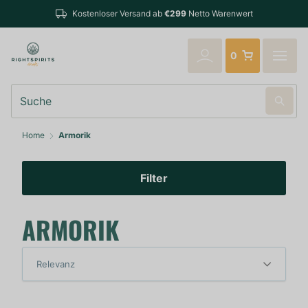
Kostenloser Versand ab
€299
Netto Warenwert
0
Suche
Home
Armorik
Filter
ARMORIK