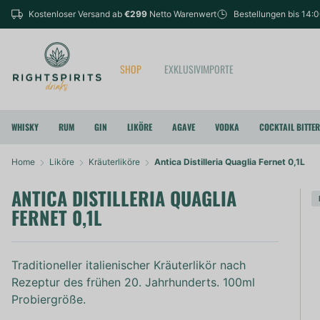
Kostenloser Versand ab
€299
Netto Warenwert
Bestellungen bis 14:
SHOP
EXKLUSIVIMPORTE
WHISKY
RUM
GIN
LIKÖRE
AGAVE
VODKA
COCKTAIL BITTE
Home
Liköre
Kräuterliköre
Antica Distilleria Quaglia Fernet 0,1L
ANTICA DISTILLERIA QUAGLIA
FERNET 0,1L
Traditioneller italienischer Kräuterlikör nach
Rezeptur des frühen 20. Jahrhunderts. 100ml
Probiergröße.