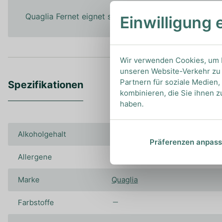
Quaglia Fernet eignet sich exzellent auf Eis als Dig
Einwilligung 
Wir verwenden Cookies, um I
unseren Website-Verkehr zu 
Partnern für soziale Medien
Spezifikationen
kombinieren, die Sie ihnen z
haben.
Alkoholgehalt
40.00%
Präferenzen anpas
Allergene
-
Marke
Quaglia
Farbstoffe