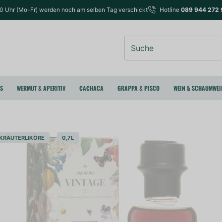
00 Uhr (Mo-Fr) werden noch am selben Tag verschickt
Hotline
089 944 272 
Suche
RS
WERMUT & APERITIV
CACHACA
GRAPPA & PISCO
WEIN & SCHAUMWEI
KRÄUTERLIKÖRE
0,7L