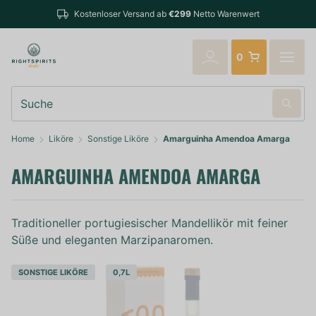
Bestellungen bis 14:00 Uhr (Mo-Fr) wer
b
€299
Netto Warenwert
verschickt
0
Suche
Home
Liköre
Sonstige Liköre
Amarguinha Amendoa Amarga
AMARGUINHA AMENDOA AMARGA
Traditioneller portugiesischer Mandellikör mit feiner
Süße und eleganten Marzipanaromen.
SONSTIGE LIKÖRE
0,7L