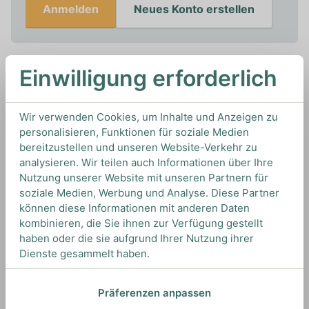
Anmelden
Neues Konto erstellen
Einwilligung erforderlich
Melden Sie sich an, um benachrichtigt zu werden,
wenn dieses Produkt auf Lager ist
Wir verwenden Cookies, um Inhalte und Anzeigen zu
personalisieren, Funktionen für soziale Medien
bereitzustellen und unseren Website-Verkehr zu
0,7L
20%
Artikelnummer: 19149
analysieren. Wir teilen auch Informationen über Ihre
Sonstige Liköre von
Amarguinha
aus
Portugal
Nutzung unserer Website mit unseren Partnern für
soziale Medien, Werbung und Analyse. Diese Partner
können diese Informationen mit anderen Daten
kombinieren, die Sie ihnen zur Verfügung gestellt
TIPS & TRICKS
haben oder die sie aufgrund Ihrer Nutzung ihrer
HOW TO DRINK
Dienste gesammelt haben.
Wir empfehlen dieses Produkt on the rocks zu
Präferenzen anpassen