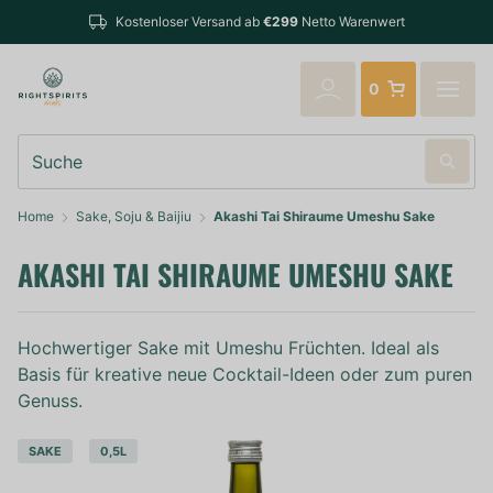
Bestellunge
Kostenloser Versand ab
€299
Netto Warenwert
verschickt
0
Suche
Home
Sake, Soju & Baijiu
Akashi Tai Shiraume Umeshu Sake
AKASHI TAI SHIRAUME UMESHU SAKE
Hochwertiger Sake mit Umeshu Früchten. Ideal als
Basis für kreative neue Cocktail-Ideen oder zum puren
Genuss.
SAKE
0,5L