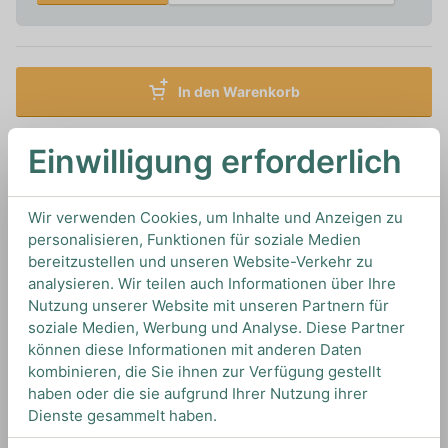
In den Warenkorb
0,5L
14%
Artikelnummer: 15047
Einwilligung erforderlich
Sake von
Akashi-tai
aus
Japan
Wir verwenden Cookies, um Inhalte und Anzeigen zu
personalisieren, Funktionen für soziale Medien
TIPS & TRICKS
bereitzustellen und unseren Website-Verkehr zu
HOW TO DRINK
analysieren. Wir teilen auch Informationen über Ihre
Nutzung unserer Website mit unseren Partnern für
soziale Medien, Werbung und Analyse. Diese Partner
können diese Informationen mit anderen Daten
Wir empfehlen diesen Umeshu Sake pur und gut
kombinieren, die Sie ihnen zur Verfügung gestellt
gekühlt oder als fruchtig herben Highball mit
haben oder die sie aufgrund Ihrer Nutzung ihrer
Tonic Water und einer Scheibe Zitrone.
Dienste gesammelt haben.