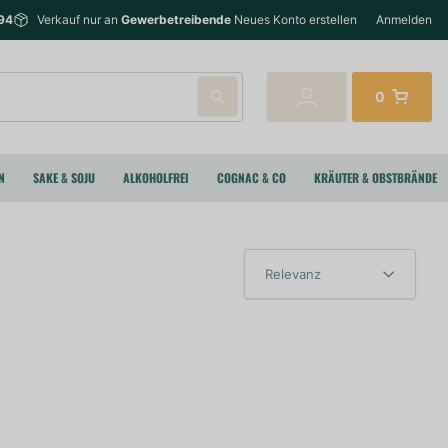
94
Verkauf nur an
Gewerbetreibende
Neues Konto erstellen
Anmelden
0
N
SAKE & SOJU
ALKOHOLFREI
COGNAC & CO
KRÄUTER & OBSTBRÄNDE