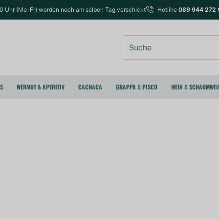
00 Uhr (Mo-Fr) werden noch am selben Tag verschickt
Hotline
089 944 272 
Suche
RS
WERMUT & APERITIV
CACHACA
GRAPPA & PISCO
WEIN & SCHAUMWEI