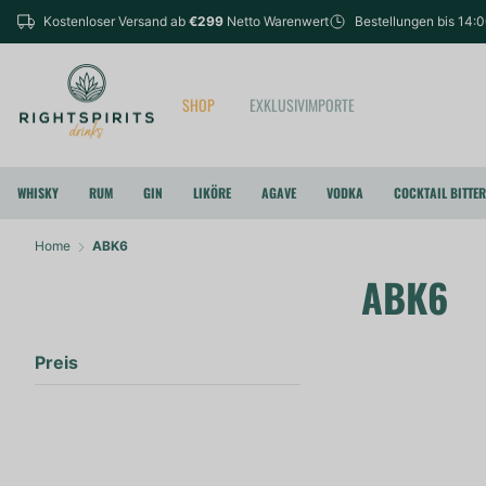
Kostenloser Versand ab
€299
Netto Warenwert
Bestellungen bis 14:
SHOP
EXKLUSIVIMPORTE
WHISKY
RUM
GIN
LIKÖRE
AGAVE
VODKA
COCKTAIL BITTE
Home
ABK6
ABK6
Preis