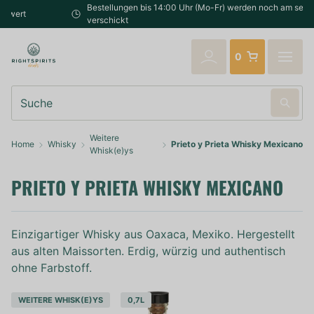
Bestellungen bis 14:00 Uhr (Mo-Fr) werden noch am selben Tag
verschickt
0
Suche
Weitere
Home
Whisky
Prieto y Prieta Whisky Mexicano
Whisk(e)ys
PRIETO Y PRIETA WHISKY MEXICANO
Einzigartiger Whisky aus Oaxaca, Mexiko. Hergestellt
aus alten Maissorten. Erdig, würzig und authentisch
ohne Farbstoff.
WEITERE WHISK(E)YS
0,7L