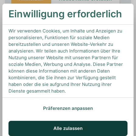
Einwilligung erforderlich
Wir verwenden Cookies, um Inhalte und Anzeigen zu
In den Warenkorb
personalisieren, Funktionen für soziale Medien
bereitzustellen und unseren Website-Verkehr zu
0,7L
43%
Artikelnummer: 21197
analysieren. Wir teilen auch Informationen über Ihre
Weitere Whisk(e)ys von
Koch
aus
Mexiko
Nutzung unserer Website mit unseren Partnern für
soziale Medien, Werbung und Analyse. Diese Partner
können diese Informationen mit anderen Daten
kombinieren, die Sie ihnen zur Verfügung gestellt
Spezifikationen
haben oder die sie aufgrund Ihrer Nutzung ihrer
Dienste gesammelt haben.
Präferenzen anpassen
Alkoholgehalt
43.00%
Marke
Koch
Alle zulassen