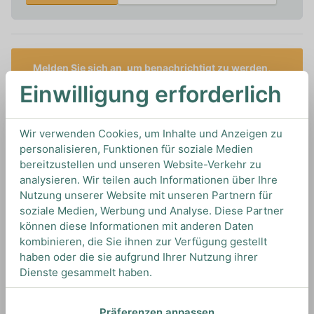
Melden Sie sich an, um benachrichtigt zu werden,
wenn dieses Produkt auf Lager ist
Einwilligung erforderlich
1L
20%
Artikelnummer: 19857
Wir verwenden Cookies, um Inhalte und Anzeigen zu
Sonstige Liköre von
Frangelico
aus
Italien
personalisieren, Funktionen für soziale Medien
bereitzustellen und unseren Website-Verkehr zu
analysieren. Wir teilen auch Informationen über Ihre
Nutzung unserer Website mit unseren Partnern für
TIPS & TRICKS
soziale Medien, Werbung und Analyse. Diese Partner
HOW TO DRINK
können diese Informationen mit anderen Daten
kombinieren, die Sie ihnen zur Verfügung gestellt
haben oder die sie aufgrund Ihrer Nutzung ihrer
Dienste gesammelt haben.
Wir empfehlen diesen Likör on the rocks zu
genießen mit einer Limettenspalte oder pur,
gepaart zu einer Tasse Kaffee.
Präferenzen anpassen