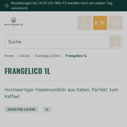
Bestellungen bis 14:00 Uhr (Mo-Fr) werden noch am selben Tag
verschickt
0
Suche
Home
Liköre
Sonstige Liköre
Frangelico 1L
FRANGELICO 1L
Hochwertiger Haselnusslikör aus Italien. Perfekt zum
Kaffee!
SONSTIGE LIKÖRE
1L